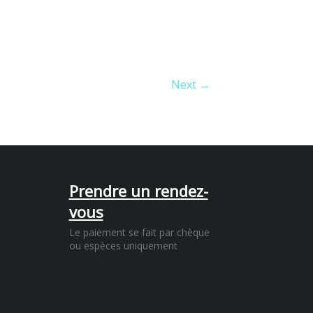
Next →
Prendre un rendez-
vous
Le paiement se fait par chèque
ou espèces uniquement