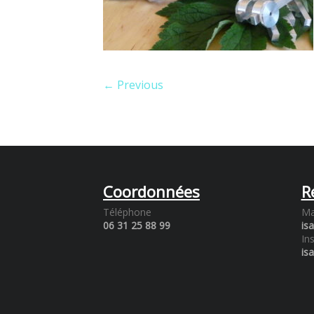
← Previous
Coordonnées
R
Téléphone
Ma
06 31 25 88 99
is
In
is