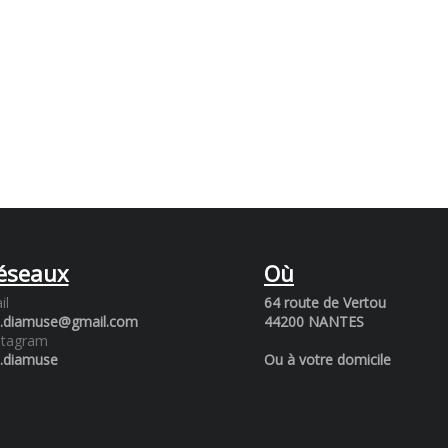
éseaux
Où
il
64 route de Vertou
a.diamuse@gmail.com
44200 NANTES
stagram
a.diamuse
Ou à votre domicile