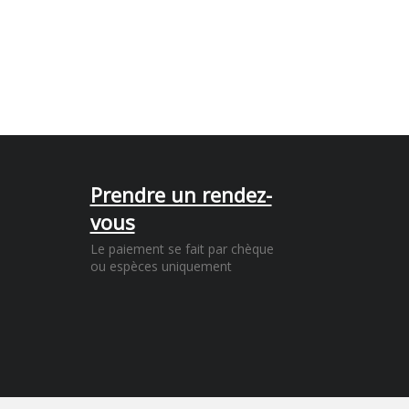
Prendre un rendez-
vous
Le paiement se fait par chèque
ou espèces uniquement