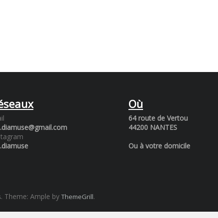
éseaux
Où
il
64 route de Vertou
a.diamuse@gmail.com
44200 NANTES
stagram
a.diamuse
Ou à votre domicile
. Theme: Ample by
.
s
ThemeGrill