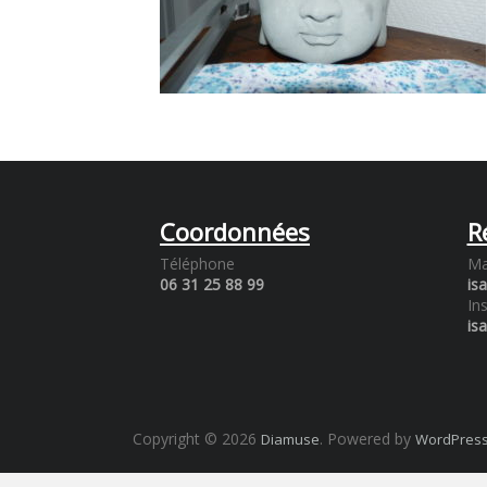
Coordonnées
R
Téléphone
Ma
06 31 25 88 99
is
In
is
Copyright © 2026
. Powered by
Diamuse
WordPres