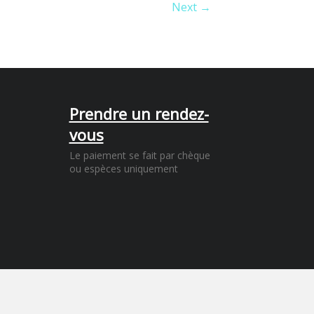
Next →
Prendre un rendez-
vous
Le paiement se fait par chèque
ou espèces uniquement