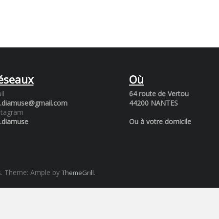
éseaux
Où
il
64 route de Vertou
a.diamuse@gmail.com
44200 NANTES
stagram
a.diamuse
Ou à votre domicile
. Theme: Ample by
.
s
ThemeGrill