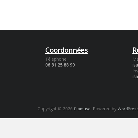
Coordonnées
R
Téléphone
Ma
06 31 25 88 99
is
In
is
Copyright © 2026
. Powered by
Diamuse
WordPres